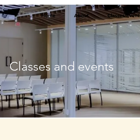
Home
About
Classes/Event
Classes and events