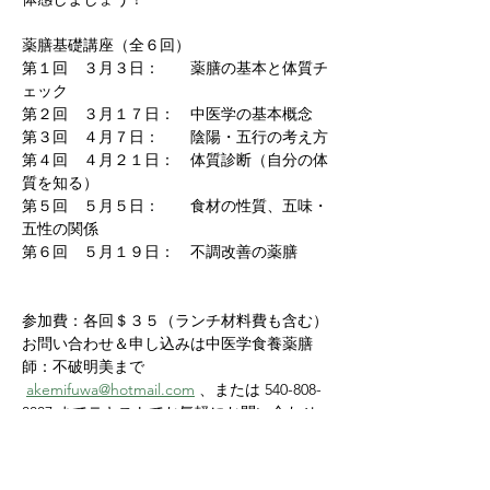
薬膳基礎講座（全６回）
第１回　３月３日：　　薬膳の基本と体質チ
ェック
第２回　３月１７日：　中医学の基本概念
第３回　４月７日：　　陰陽・五行の考え方
第４回　４月２１日：　体質診断（自分の体
質を知る）
第５回　５月５日：　　食材の性質、五味・
五性の関係
第６回　５月１９日：　不調改善の薬膳
参加費：各回＄３５（ランチ材料費も含む）
お問い合わせ＆申し込みは中医学食養薬膳
師：不破明美まで
akemifuwa@hotmail.com
 、または 540-808-
8887 までテキストでお気軽にお問い合わせ
ください。
薬膳を一緒に学び、毎日楽しく健康的な生活