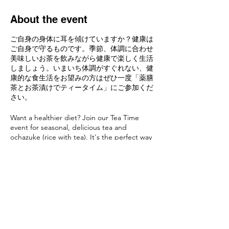
About the event
ご自身の身体に耳を傾けていますか？健康は
ご自身で守るものです。季節、体調に合わせ
美味しいお茶を飲みながら健康で楽しく生活
しましょう。いまいち体調がすぐれない、健
康的な食生活をお望みの方はぜひ一度「薬膳
茶とお茶漬けでティータイム」にご参加くだ
さい。
Want a healthier diet? Join our Tea Time
event for seasonal, delicious tea and
ochazuke (rice with tea). It's the perfect way
to improve your well-being and enjoy a
nutritious meal tailored to your needs. Don't
miss out on this opportunity for a tasty,
healthful experience!