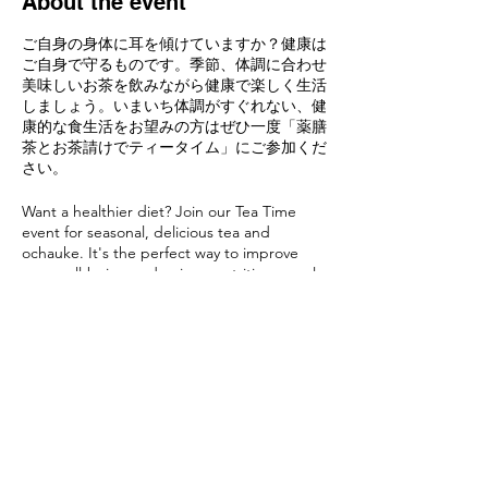
About the event
ご自身の身体に耳を傾けていますか？健康は
ご自身で守るものです。季節、体調に合わせ
美味しいお茶を飲みながら健康で楽しく生活
しましょう。いまいち体調がすぐれない、健
康的な食生活をお望みの方はぜひ一度「薬膳
茶とお茶請けでティータイム」にご参加くだ
さい。
Want a healthier diet? Join our Tea Time
event for seasonal, delicious tea and
ochauke. It's the perfect way to improve
your well-being and enjoy a nutritious meal
tailored to your needs. Don't miss out on
this opportunity for a tasty, healthful
experience!
Share this event