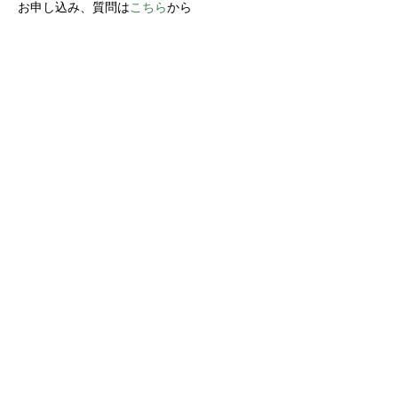
お申し込み、質問は
こちら
から　
Share this event
Yokoso Center
1175 Old Henderson
Rd
Columbus, OH 43220
(614) 826-2005
Sign-up Yokoso Center
newsletter