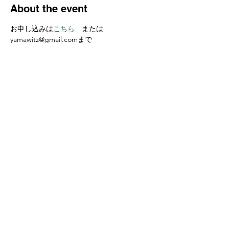
About the event
お申し込みは
こちら
　または
yamawitz@gmail.comまで
Share this event
Yokoso Center
1175 Old Henderson
Rd
Columbus, OH 43220
(614) 826-2005
Sign-up Yokoso Center
newsletter