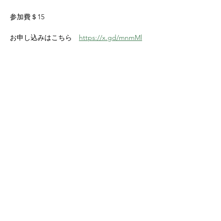
参加費＄15
お申し込みはこちら　
https://x.gd/mnmMl
Share this event
Yokoso Center
1175 Old Henderson
Rd
Columbus, OH 43220
(614) 826-2005
Sign-up Yokoso Center
newsletter