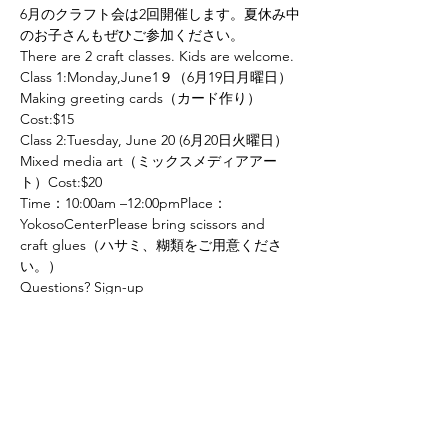
6月のクラフト会は2回開催します。夏休み中
のお子さんもぜひご参加ください。
There are 2 craft classes. Kids are welcome.
Class 1:Monday,June1９（6月19日月曜日）
Making greeting cards（カード作り）
Cost:$15
Class 2:Tuesday, June 20 (6月20日火曜日）
Mixed media art（ミックスメディアアー
ト）Cost:$20
Time：10:00am –12:00pmPlace：
YokosoCenterPlease bring scissors and 
craft glues（ハサミ、糊類をご用意くださ
い。）
Questions? Sign-up 
at:ohiosu2018@gmail.comorQRcode(by 
google form）
Please sign up by June106月10日までにお申
し込みください。