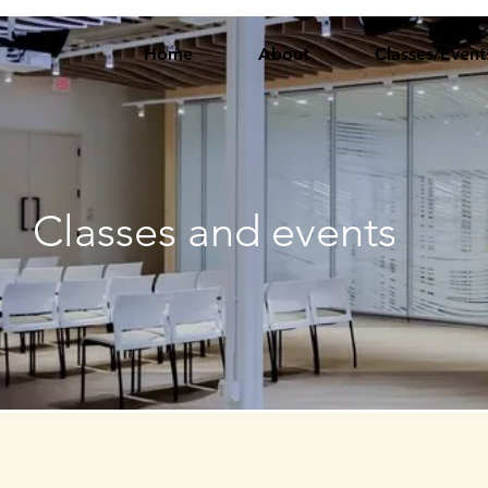
Home
About
Classes/Event
Classes and events