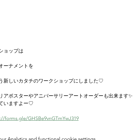
ショップは
オーナメントを
う新しいカタチのワークショップにしました♡
リアポスターやアニバーサリーアートオーダーも出来ます✨
ていますよー♡
s://forms.gle/GHSBe9vnGTmYwJ319
 Analytics and functional cookie settings.