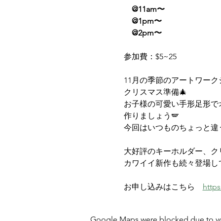
　@11am〜
　@1pm〜
　@2pm〜
参加費：$5~25
11月の季節のアートワーク
クリスマス準備🎄
お子様の可愛い手形足形で
作りましょう🪽
今回はいつものちょっと違
大好評のキーホルダー、ク
カワイイ新作も続々登場し
お申し込みはこちら　
http
Google Maps were blocked due to your