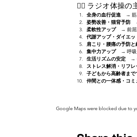
🧘‍♀️ ラジオ体
全身の血行促進
　→ 
姿勢改善・猫背予防
　
柔軟性アップ
　→ 前
代謝アップ・ダイエッ
肩こり・腰痛の予防と
集中力アップ
　→ 呼
生活リズムの安定
　→
ストレス解消・リフレ
子どもから高齢者まで
仲間との一体感・コミ
Google Maps were blocked due to your