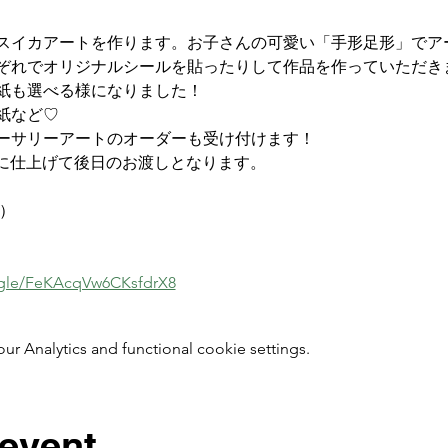
スイカアートを作ります。お子さんの可愛い「手形足形」でア
ぞれでオリジナルシールを貼ったりして作品を作っていただき
紙も選べる様になりました！
紙など♡
ーサリーアートのオーダーも受け付けます！
品に仕上げて後日のお渡しとなります。
プ）
s.gle/FeKAcqVw6CKsfdrX8
 Analytics and functional cookie settings.
 event