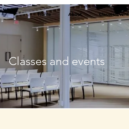
Home
About
Classes/Event
Classes and events