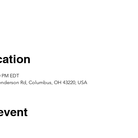
ation
00 PM EDT
enderson Rd, Columbus, OH 43220, USA
event