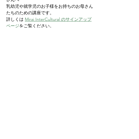
乳幼児や就学児のお子様をお持ちのお母さん
たちのための講座です。
詳しくは 
Mirai InterCultural のサインアップ
ページ
をご覧ください。
Share this event
Yokoso Center
1175 Old Henderson
Rd
Columbus, OH 43220
(614) 826-2005
Sign-up Yokoso Center