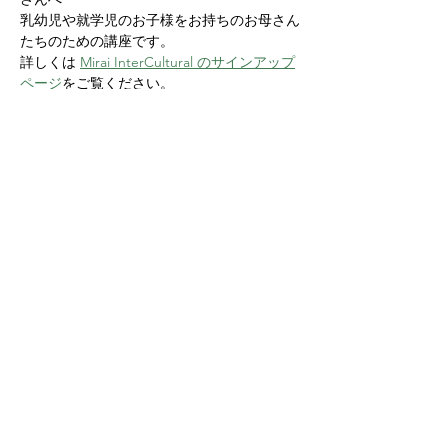
乳幼児や就学児のお子様をお持ちのお母さん
たちのための講座です。
詳しくは 
Mirai InterCultural のサインアップ
ページ
をご覧ください。
Share this event
Yokoso Center
1175 Old Henderson
Rd
Columbus, OH 43220
(614) 826-2005
Sign-up Yokoso Center