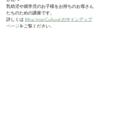
乳幼児や就学児のお子様をお持ちのお母さん
たちのための講座です。
詳しくは 
Mirai InterCultural のサインアップ
ページ
をご覧ください。
Share this event
Yokoso Center
1175 Old Henderson
Rd
Columbus, OH 43220
(614) 826-2005
Sign-up Yokoso Center