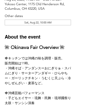
Yokoso Center, 1175 Old Henderson Rd,
Columbus, OH 43220, USA
Other dates
Sat, Aug 22, 10:00 AM
About the event
🌺 
Okinawa Fair Overview
 🌺
🍓キッチンでは沖縄の味を調理・販売。
販売開始は11時。
・沖縄そば・アンダンスーおにぎり🍙・スパ
ムにぎり・サーターアンダギー・ひらやち
ー・ガーリックチキン・うむくじ天ぷら・冷
やしぜんざい・麦茶など。
🍓沖縄芸能パフォーマンス
・子どもエイサー・琉舞・民舞・琉球國祭り
太鼓・サンシン演奏