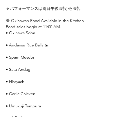
🔹パフォーマンスは両日午後3時から4時。
🍓 Okinawan Food Available in the Kitchen
Food sales begin at 11:00 AM.
• Okinawa Soba
• Andansu Rice Balls 🍙
• Spam Musubi
• Sata Andagi
• Hirayachi
• Garlic Chicken
• Umukuji Tempura
• Chilled Okinawan Zenzai