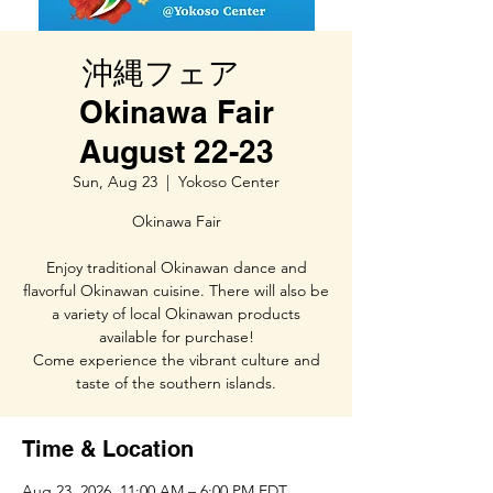
沖縄フェア
Okinawa Fair
August 22-23
Sun, Aug 23
  |  
Yokoso Center
Okinawa Fair
Enjoy traditional Okinawan dance and
flavorful Okinawan cuisine. There will also be
a variety of local Okinawan products
available for purchase!
Come experience the vibrant culture and
taste of the southern islands.
Time & Location
Aug 23, 2026, 11:00 AM – 6:00 PM EDT