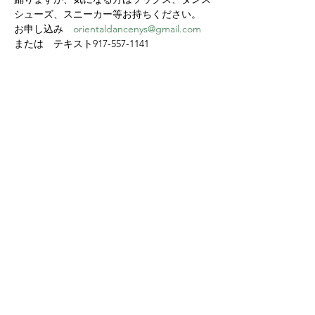
シューズ、スニーカー等お持ちください。
お申し込み　
orientaldancenys@gmail.com
または　テキスト917-557-1141
Share this event
Yokoso Center
1175 Old Henderson
Rd
Columbus, OH 43220
(614) 826-2005
Sign-up Yokoso Center
newsletter