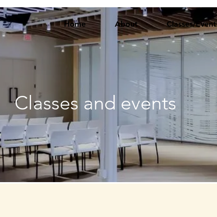
Home
About
Classes/Event
Classes and events