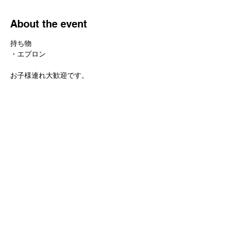
About the event
持ち物
・エプロン
お子様連れ大歓迎です。
お申し込みは ラインID yukorader または
yrader@japanmarketplace.com
まで
Share this event