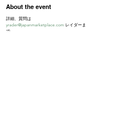
About the event
詳細、質問は 
yrader@japanmarketplace.com
 レイダーま
で
Share this event
Yokoso Center
1175 Old Henderson
Rd
Columbus, OH 43220
(614) 826-2005