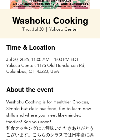
Washoku Cooking
Thu, Jul 30
  |  
Yokoso Center
Time & Location
Jul 30, 2026, 11:00 AM – 1:00 PM EDT
Yokoso Center, 1175 Old Henderson Rd,
Columbus, OH 43220, USA
About the event
Washoku Cooking is for Healthier Choices, 
Simple but delicious food, fun to learn new 
skills and where you meet like-minded 
foodies! See you soon!
和食クッキングにご興味いただきありがとう
ございます。こちらのクラスでは日本食に興