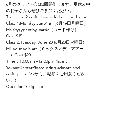
6月のクラフト会は2回開催します。夏休み中
のお子さんもぜひご参加ください。
There are 2 craft classes. Kids are welcome.
Class 1:Monday,June1９（6月19日月曜日）
Making greeting cards（カード作り）
Cost:$15
Class 2:Tuesday, June 20 (6月20日火曜日）
Mixed media art（ミックスメディアアー
ト）Cost:$20
Time：10:00am –12:00pmPlace：
YokosoCenterPlease bring scissors and 
craft glues（ハサミ、糊類をご用意くださ
い。）
Questions? Sign-up 
at:ohiosu2018@gmail.comorQRcode(by 
google form）
Please sign up by June106月10日までにお申
し込みください。