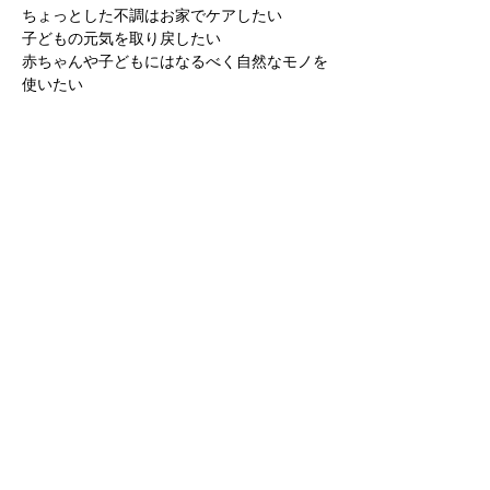
ちょっとした不調はお家でケアしたい
子どもの元気を取り戻したい
赤ちゃんや子どもにはなるべく自然なモノを
使いたい
Share this event
Yokoso Center
1175 Old Henderson
Rd
Columbus, OH 43220
(614) 826-2005